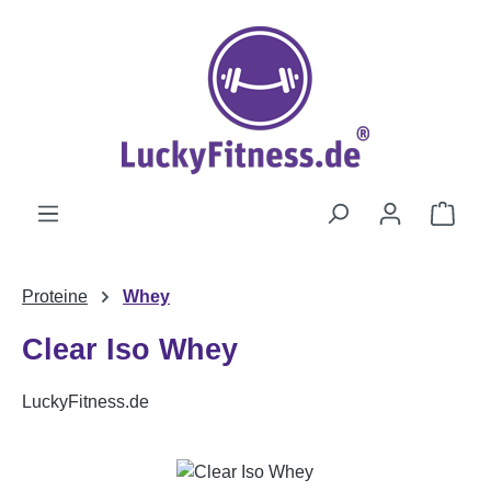
Zum Hauptinhalt springen
Ware
Proteine
Whey
Clear Iso Whey
LuckyFitness.de
Bildergalerie überspringen