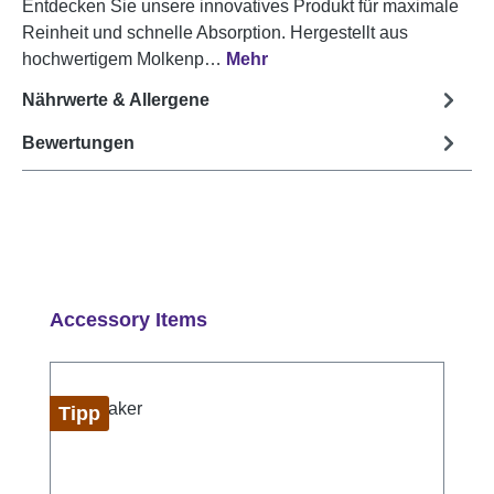
Entdecken Sie unsere innovatives Produkt für maximale
Reinheit und schnelle Absorption. Hergestellt aus
hochwertigem Molkenp…
Mehr
Nährwerte & Allergene
Bewertungen
Produktgalerie überspringen
Accessory Items
Tipp