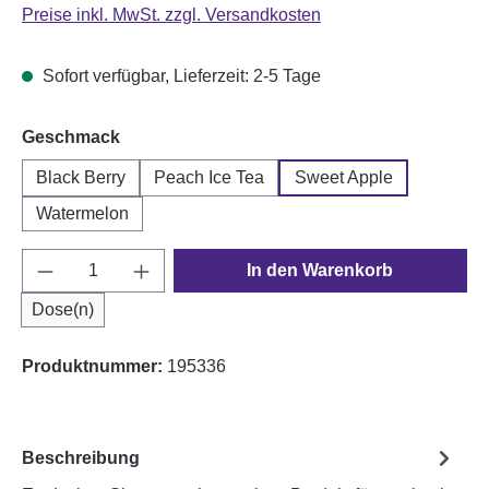
Preise inkl. MwSt. zzgl. Versandkosten
Sofort verfügbar, Lieferzeit: 2-5 Tage
auswählen
Geschmack
Black Berry
Peach Ice Tea
Sweet Apple
Watermelon
Produkt Anzahl: Gib den gewünschten Wert e
In den Warenkorb
Dose(n)
Produktnummer:
195336
Beschreibung