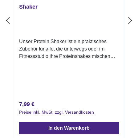
Shaker
Unser Protein Shaker ist ein praktisches
Zubehör für alle, die unterwegs oder im
Fitnessstudio ihre Proteinshakes mischen
möchten. Mit seinem robusten Design und
dem auslaufsicheren Deckel eignet sich
unser Shaker perfekt für den Transport von
Proteinshakes, Pre-Workout-Getränken und
anderen Nahrungsergänzungsmitteln. Des
Weiteren trägt er dazu bei, Einwegbecher zu
Regulärer Preis:
7,99 €
reduzieren und die Umwelt zu schonen und
Preise inkl. MwSt. zzgl. Versandkosten
damit aktiv einen Beitrag zu leisten,
Plastikabfälle zu minimieren und Ihren
In den Warenkorb
ökologischen Fußabdruck zu verringern.