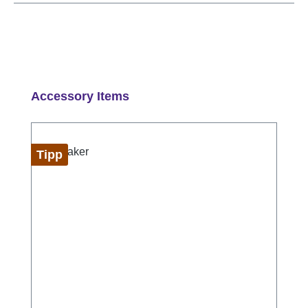
Produktgalerie überspringen
Accessory Items
Tipp