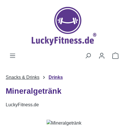
Zum Hauptinhalt springen
Ware
Snacks & Drinks
Drinks
Mineralgetränk
LuckyFitness.de
Bildergalerie überspringen