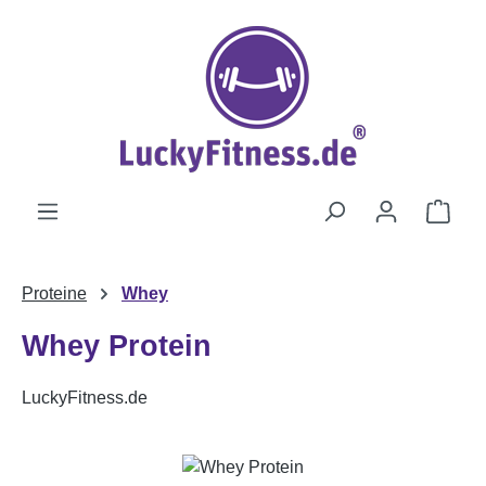
Zum Hauptinhalt springen
Ware
Proteine
Whey
Whey Protein
LuckyFitness.de
Bildergalerie überspringen