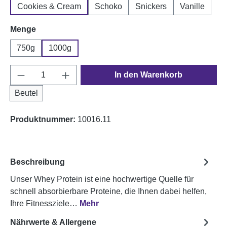
Cookies & Cream
Schoko
Snickers
Vanille
auswählen
Menge
750g
1000g
Produkt Anzahl: Gib den gewünschten Wert e
In den Warenkorb
Beutel
Produktnummer:
10016.11
Beschreibung
Unser Whey Protein ist eine hochwertige Quelle für
schnell absorbierbare Proteine, die Ihnen dabei helfen,
Ihre Fitnessziele…
Mehr
Nährwerte & Allergene